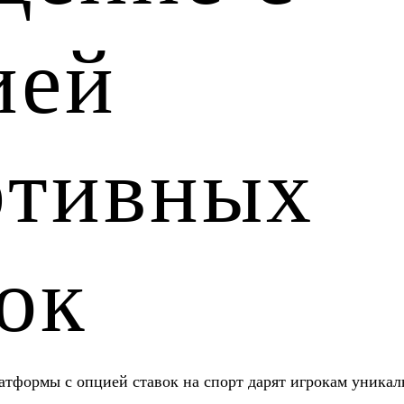
ией
ртивных
ок
тформы с опцией ставок на спорт дарят игрокам уникал