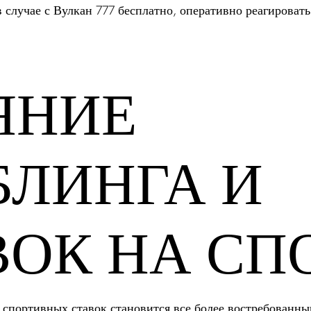
в случае с Вулкан 777 бесплатно, оперативно реагироват
ЯНИЕ
БЛИНГА И
ВОК НА СП
 спортивных ставок становится все более востребованны