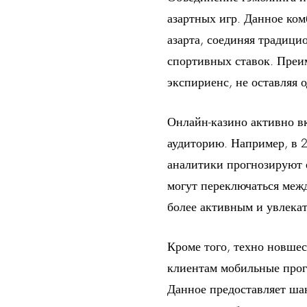
азартных игр. Данное ко
азарта, соединяя традици
спортивных ставок. Преим
экспириенс, не оставляя 
Онлайн-казино активно в
аудиторию. Например, в 2
аналитики прогнозируют 
могут переключаться межд
более активным и увлека
Кроме того, техно новше
клиентам мобильные прог
Данное предоставляет шан