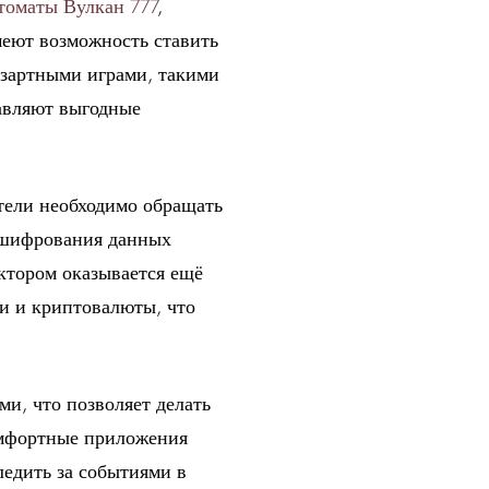
томаты Вулкан 777
,
меют возможность ставить
азартными играми, такими
тавляют выгодные
тели необходимо обращать
 шифрования данных
ктором оказывается ещё
и и криптовалюты, что
и, что позволяет делать
комфортные приложения
едить за событиями в