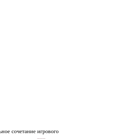
ьное сочетание игрового