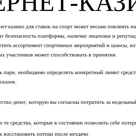
ЕРНЕТ-КАЗ
ет-казино для ставок на спорт может весьма повлиять н
т безопасность платформы, наличие лицензии и репутац
етить ассортимент спортивных мероприятий и шансы, кот
ых участников может способствовать в принятии.
 пари, необходимо определить конкретный лимит средств
сказок:
ество денег, которую вы согласны потратить за недельн
 те средства, которые в состоянии позволить себе потер
к восстановить потери после неудачи.