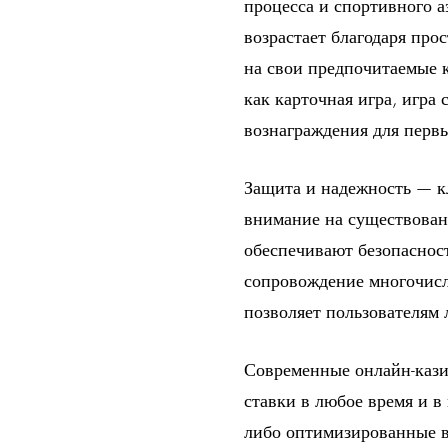
процесса и спортивного а
возрастает благодаря пр
на свои предпочитаемые 
как карточная игра, игра
вознаграждения для первы
Защита и надежность — к
внимание на существован
обеспечивают безопаснос
сопровождение многочисл
позволяет пользователям 
Современные онлайн-кази
ставки в любое время и 
либо оптимизированные в