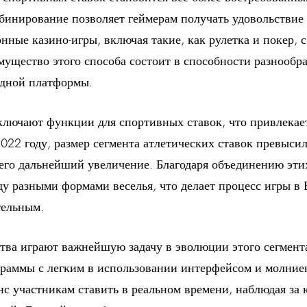
мбинирование позволяет геймерам получать удовольствие
онные казино-игры, включая такие, как рулетка и покер
ущество этого способа состоит в способности разнообра
одной платформы.
ключают функции для спортивных ставок, что привлека
022 году, размер сегмента атлетических ставок превыси
его дальнейший увеличение. Благодаря объединению эти
у разными формами веселья, что делает процесс игры в 
тельным.
ства играют важнейшую задачу в эволюции этого сегмент
раммы с легким в использовании интерфейсом и молниен
с участникам ставить в реальном времени, наблюдая за