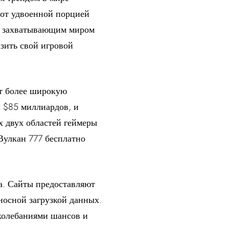
 от удвоенной порцией
, с захватывающим миром
зить свой игровой
ет более широкую
л $85 миллиардов, и
х двух областей геймеры
Вулкан 777 бесплатно
а. Сайты предоставляют
осной загрузкой данных.
 колебаниями шансов и