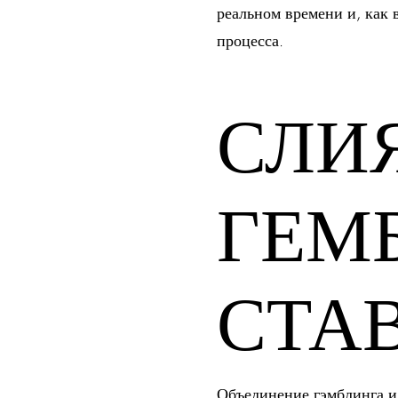
реальном времени и, как 
процесса.
СЛИ
ГЕМ
СТА
Объединение гэмблинга и