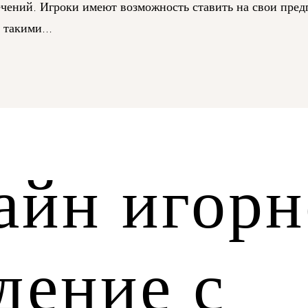
чений. Игроки имеют возможность ставить на свои пред
 такими...
айн игорн
дение с