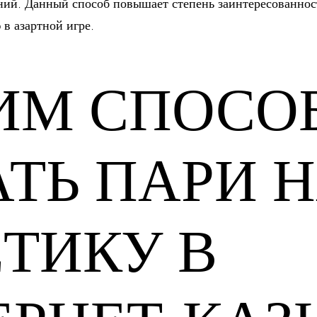
ений. Данный способ повышает степень заинтересованнос
 в азартной игре.
ИМ СПОСО
ТЬ ПАРИ 
ЕТИКУ В